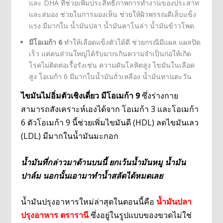
และ DHA ที่ช่วยเพิ่มประสิทธิภาพการทำงานของประสาท
และสมอง ช่วยในการมองเห็น ช่วยให้ผิวพรรณดีเล็บแข็ง
แรง มีมากใน น้ำมันปลา น้ำมันคาโนล่า น้ำมันข้าวโพด
มีโอเมก้า 6
ทำให้เลือดแข็งตัวได้ดี ช่วยกรณีมีแผล แผลปิด
เร็ว แต่คนส่วนใหญ่ได้รับมากเกินความจำเป็นก่อให้เกิด
โรคไม่ติดต่อเรื้อรังเช่น ความดันโลหิตสูง ไขมันในเลือด
สูง โอเมก้า 6 มีมากในน้ำมันถั่วเหลือง น้ำมันทานตะวัน
ไขมันไม่อิ่มตัวเชิงเดี่ยว มีโอเมก้า 9
ซึ่งร่างกาย
สามารถสังเคราะห์เองได้จาก โอเมก้า 3 และโอเมก้า
6 ตัวโอเมก้า 9 นี้ช่วยเพิ่มไขมันดี (HDL) ลดไขมันเลว
(LDL) มีมากในน้ำมันมะกอก
น้ำมันที่กล่าวมาด้านบนนี้ ยกเว้นน้ำมันหมู น้ำมัน
ปาล์ม นอกนั้นเอามาทำน้ำสลัดได้หมดเลย
น้ำมันปรุงอาหารใหม่ล่าสุดในตอนนี้คือ
น้ำมันปลา
ปรุงอาหาร ตรารานี
ซึ่งอยู่ในรูปแบบของขวดไม่ใช่