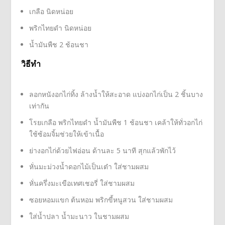
เกลือ นิดหน่อย
พริกไทยดำ นิดหน่อย
น้ำมันพืช 2 ช้อนชา
วิธีทำ
ลอกหนังอกไก่ทิ้ง ล้างน้ำให้สะอาด แบ่งอกไก่เป็น 2 ชิ้นบาง
เท่ากัน
โรยเกลือ พริกไทยดำ น้ำมันพืช 1 ช้อนชา เคล้าให้ทั่วอกไก่
ใช้ซ้อมจิ้มช่วยให้เข้าเนื้อ
ย่างอกไก่ด้วยไฟอ่อน ด้านละ 5 นาที สุกแล้วพักไว้
หั่นมะม่วงน้ำดอกไม้เป็นเต๋า ใส่ชามผสม
หั่นครึ่งมะเขือเทศเชอรี่ ใส่ชามผสม
ซอยหอมแขก ต้นหอม พริกขี้หนูสวน ใส่ชามผสม
ใส่น้ำปลา น้ำมะนาว ในชามผสม