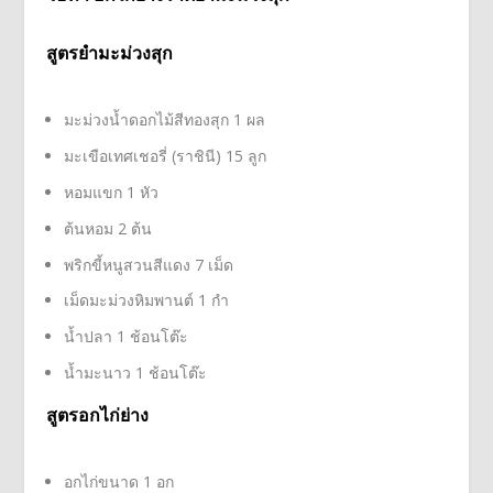
สูตรยำมะม่วงสุก
มะม่วงน้ำดอกไม้สีทองสุก 1 ผล
มะเขือเทศเชอรี่ (ราชินี) 15 ลูก
หอมแขก 1 หัว
ต้นหอม 2 ต้น
พริกขี้หนูสวนสีแดง 7 เม็ด
เม็ดมะม่วงหิมพานต์ 1 กำ
น้ำปลา 1 ช้อนโต๊ะ
น้ำมะนาว 1 ช้อนโต๊ะ
สูตรอกไก่ย่าง
อกไก่ขนาด 1 อก